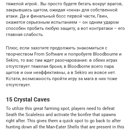
тяжелой игрой.. Вы просто будете бегать вокруг врагов,
закрывшись щитом, ожидая «окна» для собственной
атаки. Да и финальный босс первой части, Гвин,
окажется серьезным испытанием – он одним ударом
способен пробить любую защиту, а вот контратаки – его
главная слабость.
Плюс, если захотите продолжить знакомиться с
творчеством From Software и попробуете Bloodbourne и
Sekiro, то вас там ждет разочарование: в обеих играх
отсутствует тяжелая броня, в Bloodborne всего пара
щитов и они неэффективны, а в Sekiro их вовсе нет.
Кстати, возможность пройти игру за мага в них тоже
отсутствует.
15 Crystal Caves
To utilize this great farming spot, players need to defeat
Seath the Scaleless and activate the bonfire that spawns
right after. This gives them a quick spot to go back to after
hunting down all the Man-Eater Shells that are present in this