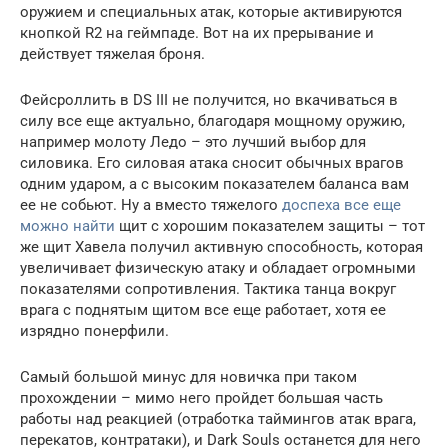
оружием и специальных атак, которые активируются
кнопкой R2 на геймпаде. Вот на их прерывание и
действует тяжелая броня.
Фейсроллить в DS III не получится, но вкачиваться в
силу все еще актуально, благодаря мощному оружию,
например молоту Ледо – это лучший выбор для
силовика. Его силовая атака сносит обычных врагов
одним ударом, а с высоким показателем баланса вам
ее не собьют. Ну а вместо тяжелого
доспеха все еще
можно найти
щит с хорошим показателем защиты – тот
же щит Хавела получил активную способность, которая
увеличивает физическую атаку и обладает огромными
показателями сопротивления. Тактика танца вокруг
врага с поднятым щитом все еще работает, хотя ее
изрядно понерфили.
Самый большой минус для новичка при таком
прохождении – мимо него пройдет большая часть
работы над реакцией (отработка таймингов атак врага,
перекатов, контратаки), и Dark Souls останется для него