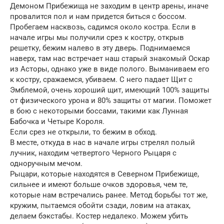
Демоном Прибежища не заходим в центр арены, иначе
провалится пол и нам придется биться с боссом.
Пробегаем насквозь, садимся около костра. Если в
начале игры мы получили срез к костру, открыв
решетку, бежим налево в эту дверь. Поднимаемся
наверх, там нас встречает наш старый знакомый Оскар
из Асторы, однако уже в виде полого. Выманиваем его
к костру, сражаемся, убиваем. С него падает Щит с
Эмблемой, очень хороший щит, имеющий 100% защиты
от физического урона и 80% защиты от магии. Поможет
в бою с некоторыми боссами, такими как Лунная
Бабочка и Четыре Короля.
Если срез не открыли, то бежим в обход.
В месте, откуда в нас в начале игры стрелял полый
лучник, находим четвертого Черного Рыцаря с
одноручным мечом.
Рыцари, которые находятся в Северном Прибежище,
сильнее и имеют больше очков здоровья, чем те,
которые нам встречались ранее. Метод борьбы тот же,
кружим, пытаемся обойти сзади, ловим на атаках,
делаем бэкстабы. Костер недалеко. Можем убить