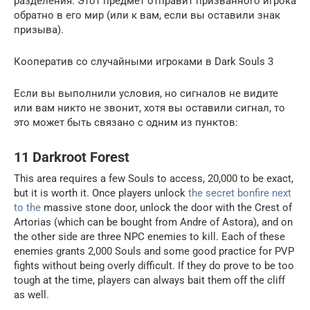
разделения. Этот предмет отправит призванного игрока
обратно в его мир (или к вам, если вы оставили знак
призыва).
Кооператив со случайными игроками в Dark Souls 3
Если вы выполнили условия, но сигналов не видите
или вам никто не звонит, хотя вы оставили сигнал, то
это может быть связано с одним из пунктов:
11 Darkroot Forest
This area requires a few Souls to access, 20,000 to be exact,
but it is worth it. Once players unlock
the secret bonfire next
to the
massive stone door, unlock the door with the Crest of
Artorias (which can be bought from Andre of Astora), and on
the other side are three NPC enemies to kill. Each of these
enemies grants 2,000 Souls and some good practice for PVP
fights without being overly difficult. If they do prove to be too
tough at the time, players can always bait them off the cliff
as well.