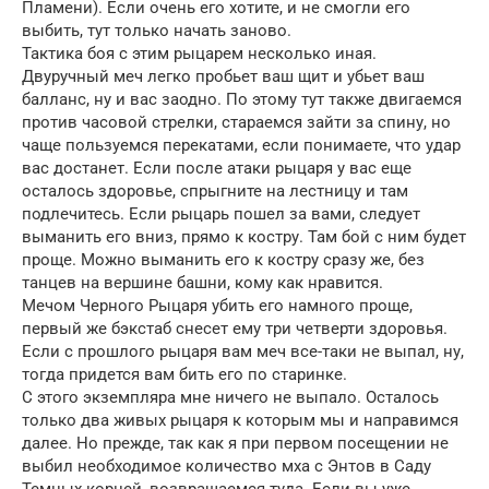
Пламени). Если очень его хотите, и не смогли его
выбить, тут только начать заново.
Тактика боя с этим рыцарем несколько иная.
Двуручный меч легко пробьет ваш щит и убьет ваш
балланс, ну и вас заодно. По этому тут также двигаемся
против часовой стрелки, стараемся зайти за спину, но
чаще пользуемся перекатами, если понимаете, что удар
вас достанет. Если после атаки рыцаря у вас еще
осталось здоровье, спрыгните на лестницу и там
подлечитесь. Если рыцарь пошел за вами, следует
выманить его вниз, прямо к костру. Там бой с ним будет
проще. Можно выманить его к костру сразу же, без
танцев на вершине башни, кому как нравится.
Мечом Черного Рыцаря убить его намного проще,
первый же бэкстаб снесет ему три четверти здоровья.
Если с прошлого рыцаря вам меч все-таки не выпал, ну,
тогда придется вам бить его по старинке.
С этого экземпляра мне ничего не выпало. Осталось
только два живых рыцаря к которым мы и направимся
далее. Но прежде, так как я при первом посещении не
выбил необходимое количество мха с Энтов в Саду
Темных корней, возвращаемся туда. Если вы уже