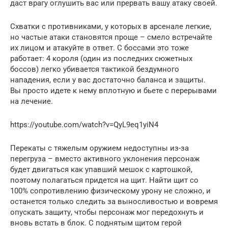
даст врагу оглушить вас или прервать вашу атаку своей.
Схватки с противниками, у которых в арсенале легкие,
но частые атаки становятся проще – смело встречайте
их лицом и атакуйте в ответ. С боссами это тоже
работает: 4 короля (один из последних сюжетных
боссов) легко убивается тактикой бездумного
нападения, если у вас достаточно баланса и защиты.
Вы просто идете к нему вплотную и бьете с перерывами
на лечение.
https://youtube.com/watch?v=QyL9eq1yiN4
Перекаты с тяжелым оружием недоступны из-за
перегруза – вместо активного уклонения персонаж
будет двигаться как упавший мешок с картошкой,
поэтому полагаться придется на щит. Найти щит со
100% сопротивлению физическому урону не сложно, и
останется только следить за выносливостью и вовремя
опускать защиту, чтобы персонаж мог передохнуть и
вновь встать в блок. С поднятым щитом герой