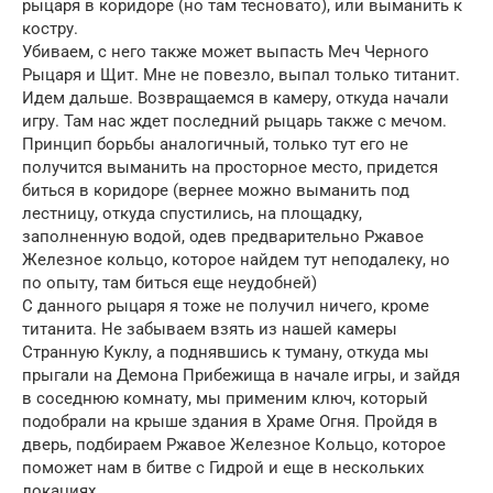
рыцаря в коридоре (но там тесновато), или выманить к
костру.
Убиваем, с него также может выпасть Меч Черного
Рыцаря и Щит. Мне не повезло, выпал только титанит.
Идем дальше. Возвращаемся в камеру, откуда начали
игру. Там нас ждет последний рыцарь также с мечом.
Принцип борьбы аналогичный, только тут его не
получится выманить на просторное место, придется
биться в коридоре (вернее можно выманить под
лестницу, откуда спустились, на площадку,
заполненную водой, одев предварительно Ржавое
Железное кольцо, которое найдем тут неподалеку, но
по опыту, там биться еще неудобней)
С данного рыцаря я тоже не получил ничего, кроме
титанита. Не забываем взять из нашей камеры
Странную Куклу, а поднявшись к туману, откуда мы
прыгали на Демона Прибежища в начале игры, и зайдя
в соседнюю комнату, мы применим ключ, который
подобрали на крыше здания в Храме Огня. Пройдя в
дверь, подбираем Ржавое Железное Кольцо, которое
поможет нам в битве с Гидрой и еще в нескольких
локациях.