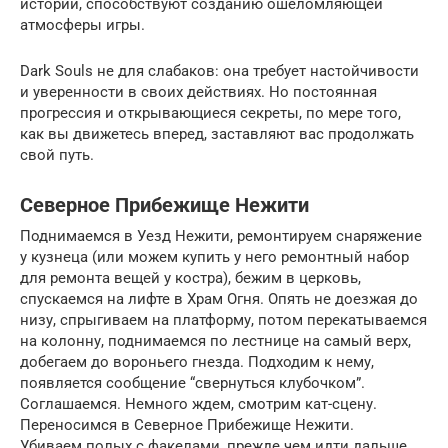
историй, способствуют созданию ошеломляющей
атмосферы игры.
Dark Souls не для слабаков: она требует настойчивости
и уверенности в своих действиях. Но постоянная
прогрессия и открывающиеся секреты, по мере того,
как вы движетесь вперед, заставляют вас продолжать
свой путь.
Северное Прибежище Нежити
Поднимаемся в Уезд Нежити, ремонтируем снаряжение
у кузнеца (или можем купить у него ремонтный набор
для ремонта вещей у костра), бежим в церковь,
спускаемся на лифте в Храм Огня. Опять не доезжая до
низу, спрыгиваем на платформу, потом перекатываемся
на колонну, поднимаемся по лестнице на самый верх,
добегаем до вороньего гнезда. Подходим к нему,
появляется сообщение “свернуться клубочком”.
Соглашаемся. Немного ждем, смотрим кат-сцену.
Переносимся в Северное Прибежище Нежити.
Убиваем полых с факелами, прежде чем идти дальше,