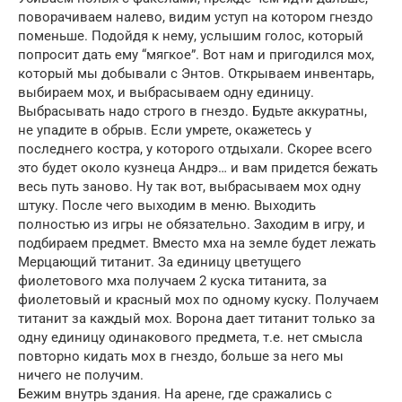
поворачиваем налево, видим уступ на котором гнездо
поменьше. Подойдя к нему, услышим голос, который
попросит дать ему “мягкое”. Вот нам и пригодился мох,
который мы добывали с Энтов. Открываем инвентарь,
выбираем мох, и выбрасываем одну единицу.
Выбрасывать надо строго в гнездо. Будьте аккуратны,
не упадите в обрыв. Если умрете, окажетесь у
последнего костра, у которого отдыхали. Скорее всего
это будет около кузнеца Андрэ… и вам придется бежать
весь путь заново. Ну так вот, выбрасываем мох одну
штуку. После чего выходим в меню. Выходить
полностью из игры не обязательно. Заходим в игру, и
подбираем предмет. Вместо мха на земле будет лежать
Мерцающий титанит. За единицу цветущего
фиолетового мха получаем 2 куска титанита, за
фиолетовый и красный мох по одному куску. Получаем
титанит за каждый мох. Ворона дает титанит только за
одну единицу одинакового предмета, т.е. нет смысла
повторно кидать мох в гнездо, больше за него мы
ничего не получим.
Бежим внутрь здания. На арене, где сражались с