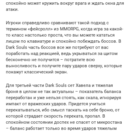
спокойно может кружить вокруг врага и ждать окна для
атаки.
Игроки справедливо сравнивают такой подход с
термином «фейсролл» из MMORPG, когда игра за какой-
то класс настолько проста, что вы можете кататься
лицом по клавиатуре и спокойно побеждать боссов. В
Dark Souls часть боссов все же потребуют от вас
поработать над реакцией, ведь укрываться за щитом
бесконечно не получится – потратите всю
выносливость и получите пару ударов сверху, которые
покажут классический экран.
Для третьей части Dark Souls сет Хавела и тяжелая
броня в целом не так актуальны – показатель баланса
переработан и уже нельзя стоять, как скала, игнорируя
импакт от вражеских ударов. Придется учиться
перекатываться, ибо смысл таскать на себе броню, от
которой страдает скорость переката, пропал. В
спокойном состоянии доспех не спасет от микростана
– баланс работает только во время ударов тяжелым