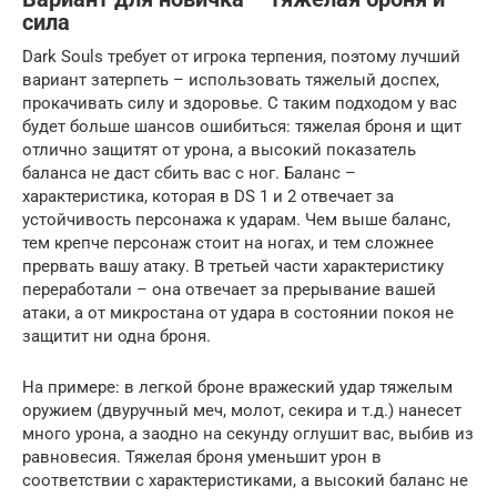
сила
Dark Souls требует от игрока терпения, поэтому лучший
вариант затерпеть – использовать тяжелый доспех,
прокачивать силу и здоровье. С таким подходом у вас
будет больше шансов ошибиться: тяжелая броня и щит
отлично защитят от урона, а высокий показатель
баланса не даст сбить вас с ног. Баланс –
характеристика, которая в DS 1 и 2 отвечает за
устойчивость персонажа к ударам. Чем выше баланс,
тем крепче персонаж стоит на ногах, и тем сложнее
прервать вашу атаку. В третьей части характеристику
переработали – она отвечает за прерывание вашей
атаки, а от микростана от удара в состоянии покоя не
защитит ни одна броня.
На примере: в легкой броне вражеский удар тяжелым
оружием (двуручный меч, молот, секира и т.д.) нанесет
много урона, а заодно на секунду оглушит вас, выбив из
равновесия. Тяжелая броня уменьшит урон в
соответствии с характеристиками, а высокий баланс не