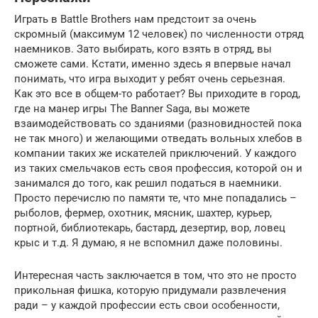
Играть в Battle Brothers нам предстоит за очень
скромный (максимум 12 человек) по численности отряд
наемников. Зато выбирать, кого взять в отряд, вы
сможете сами. Кстати, именно здесь я впервые начал
понимать, что игра выходит у ребят очень серьезная.
Как это все в общем-то работает? Вы приходите в город,
где на манер игры The Banner Saga, вы можете
взаимодействовать со зданиями (разновидностей пока
не так много) и желающими отведать вольных хлебов в
компании таких же искателей приключений. У каждого
из таких смельчаков есть своя профессия, которой он и
занимался до того, как решил податься в наемники.
Просто перечислю по памяти те, что мне попадались –
рыболов, фермер, охотник, мясник, шахтер, курьер,
портной, библиотекарь, бастард, дезертир, вор, ловец
крыс и т.д. Я думаю, я не вспомнил даже половины.
Интересная часть заключается в том, что это не просто
прикольная фишка, которую придумали развлечения
ради – у каждой профессии есть свои особенности,