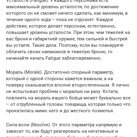
Усталость (Fatigue). У каждого персонажа есть
максимальный уровень усталости, по достижению
которого он не сможет ничего сделать, как минимум, в
течение одного хода – пока не отдохнет. Каждое
действие, которое делает персонаж, естественно,
повышает уровень усталости. При этом, чем тяжелей на
вас броня и габаритней оружие, тем сильней и быстрей
вы устаете. Такие дела. Поэтому, если вы планируете
облачить своих наемников в тяжелую броню, то
начинайте качать Fatigue заблаговременно.
Мораль (Morale). Достаточно спорный параметр,
который с одной стороны кажется важным, а на
поверку оказывается вполне второстепенным. Я лично
не испытывал проблем с моралью ни разу. Кстати,
повлиять на мораль вашего бойца может буквально все
– от отрубленный головы товарища, которая только что
прокатилась мимо него и до жесткого похмелья.
Сила воли (Resolve). От этого параметра напрямую и
зависит то, как будут реагировать на негативные и