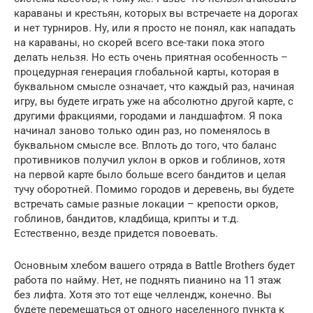
караваны и крестьян, которых вы встречаете на дорогах
и нет турниров. Ну, или я просто не понял, как нападать
на караваны, но скорей всего все-таки пока этого
делать нельзя. Но есть очень приятная особенность –
процедурная генерация глобальной карты, которая в
буквальном смысле означает, что каждый раз, начиная
игру, вы будете играть уже на абсолютно другой карте, с
другими фракциями, городами и ландшафтом. Я пока
начинал заново только один раз, но поменялось в
буквальном смысле все. Вплоть до того, что баланс
противников получил уклон в орков и гоблинов, хотя
на первой карте было больше всего бандитов и целая
тучу оборотней. Помимо городов и деревень, вы будете
встречать самые разные локации – крепости орков,
гоблинов, бандитов, кладбища, крипты и т.д.
Естественно, везде придется повоевать.
Основным хлебом вашего отряда в Battle Brothers будет
работа по найму. Нет, не поднять пианино на 11 этаж
без лифта. Хотя это тот еще челлендж, конечно. Вы
будете перемещаться от одного населенного пункта к