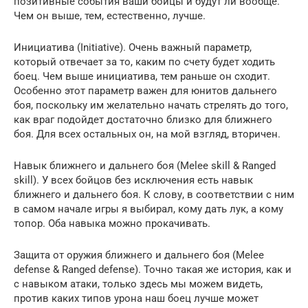
позитивные события ваши бойцы и будут ли вообще.
Чем он выше, тем, естественно, лучше.
Инициатива (Initiative). Очень важный параметр,
который отвечает за то, каким по счету будет ходить
боец. Чем выше инициатива, тем раньше он сходит.
Особенно этот параметр важен для юнитов дальнего
боя, поскольку им желательно начать стрелять до того,
как враг подойдет достаточно близко для ближнего
боя. Для всех остальных он, на мой взгляд, вторичен.
Навык ближнего и дальнего боя (Melee skill & Ranged
skill). У всех бойцов без исключения есть навык
ближнего и дальнего боя. К слову, в соответствии с ним
в самом начале игры я выбирал, кому дать лук, а кому
топор. Оба навыка можно прокачивать.
Защита от оружия ближнего и дальнего боя (Melee
defense & Ranged defense). Точно такая же история, как и
с навыком атаки, только здесь мы можем видеть,
против каких типов урона наш боец лучше может