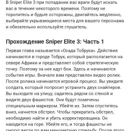
В Sniper Elite 3 при попадании вас враги будут искать
вас в течение некоторого времени. Поэтому не
торопитесь и будьте осторожны, двигайтесь медленно,
выбирайте укрывающиеся места для вашего персонажа
и обязательно используйте глушитель.
Прохождение Sniper Elite 3: Часть 1
Первая глава называется «Осада Тобрука». Действия
начинаются в городе Тобрук, который располагается на
севере Африки и представляет собой стратегическую
точку. Поэтому за нее идут бои. Здесь и начинаются
события игры. Вначале вам представлен видео ролик.
После ролика начинается игровой процесс. Вы увидите
солдата, который попросит устранить двух снайперов.
Вы выходите на улицу, садитесь рядом со стеной и
видите двух фашистов. Они будут помечены
специальным маркером. Убейте их. Затем спуститесь
вниз, начнется обстрел. Чтобы прекратить обстрел,
необходимо найти и убить корректировщика. Он
находится на горе. Убейте его, и тогда фашисты не
смогут вести по вам минометную стрельбу. После этого